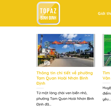
Bỏ
qua
Giới th
nội
dung
Thông tin chi tiết về phường
Tìm 
Tam Quan Hoài Nhơn Bình
Vân
Định
Huyệ
Từ một làng chài ven biển nhỏ,
điểm
phường Tam Quan Hoài Nhơn Bình
yêu...
Định đã...