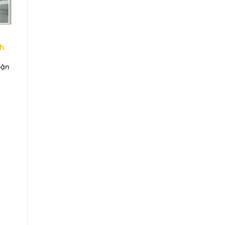
ị
nh
uận