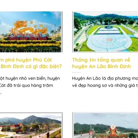
m phá huyện Phù Cát
Thông tin tổng quan về
 Bình Định có gì đặc biệt?
huyện An Lão Bình Định
ột huyện nhỏ ven biển, huyện
Huyện An Lão là địa phương m
Cát đã trải qua hàng trăm
vẻ đẹp hoang sơ và những giá trị
.