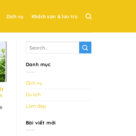
Dịch vụ
Khách sạn & lưu trú
Danh mục
Dịch vụ
ết
Du lịch
nh
Làm đẹp
ới
Bài viết mới