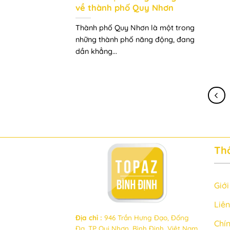
về thành phố Quy Nhơn
Thành phố Quy Nhơn là một trong
những thành phố năng động, đang
dần khẳng...
Thô
Giới
Liên
Địa chỉ
:
946 Trần Hưng Đạo, Đống
Chí
Đa, TP Qui Nhơn, Bình Định, Việt Nam