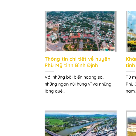
Thông tin chi tiết về huyện
Khá
Phù Mỹ tỉnh Bình Định
tỉnh
Với những bãi biển hoang sơ,
Từ m
những ngọn núi hùng vĩ và những
Phù 
làng quê...
năm..