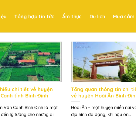
iệu
Tổng hợp tin tức
Ẩm thực
Du lịch
Mua sắm
hiểu chi tiết về huyện
Tổng quan thông tin chi ti
 Canh tỉnh Bình Định
về huyện Hoài Ân Bình Đị
n Vân Canh Bình Định là một
Hoài Ân – một huyện miền núi v
 đến lý tưởng cho những ai
địa hình đa dạng, khí hậu ôn...