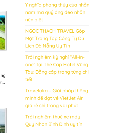
Ý nghĩa phong thủy của nhẫn
nam mà quý ông đeo nhẫn
nên biết
NGỌC THẠCH TRAVEL Góp
Mặt Trong Top Công Ty Du
Lịch Đà Nẵng Uy Tín
Trải nghiệm kỳ nghỉ “All-in-
one” tại The Cap Hotel Vũng
Tàu: Đẳng cấp trong từng chi
ang
tiết
...
Traveloka – Giải pháp thông
minh để đặt vé VietJet Air
giá rẻ chỉ trong vài phút
Trải nghiệm thuê xe máy
Quy Nhơn Bình Định uy tín