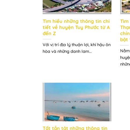
Tìm hiểu những thông tin chi
Tìm
tiết về huyện Tuy Phước từ A
Thạn
đến Z
chín
bật 
Với vị trí địa lý thuận lợi, khí hậu ôn
Nằm 
hòa và những danh lam...
huyệ
nhữn
Tất tần tật những thông tin