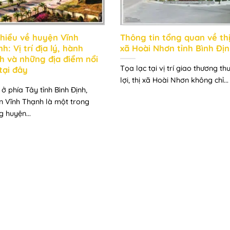
 hiểu về huyện Vĩnh
Thông tin tổng quan về th
h: Vị trí địa lý, hành
xã Hoài Nhơn tỉnh Bình Đị
h và những địa điểm nổi
Tọa lạc tại vị trí giao thương th
tại đây
lợi, thị xã Hoài Nhơn không chỉ...
ở phía Tây tỉnh Bình Định,
n Vĩnh Thạnh là một trong
g huyện...