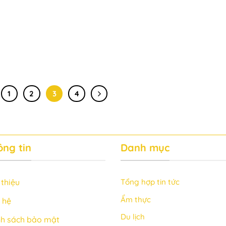
1
2
3
4
ng tin
Danh mục
 thiệu
Tổng hợp tin tức
Ẩm thực
 hệ
Du lịch
nh sách bảo mật